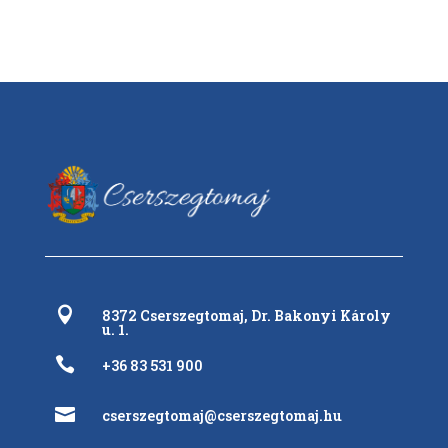

8372 Cserszegtomaj, Dr. Bakonyi Károly
u. 1.

+36 83 531 900

cserszegtomaj@cserszegtomaj.hu