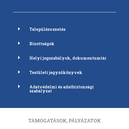
E
Településvezetés
E
Bizottságok
E
Helyi jogszabályok, dokumentumtár
E
Testületi jegyzőkönyvek
E
Adatvédelmi és adatbiztonsági
szabályzat
TÁMOGATÁSOK, PÁLYÁZATOK