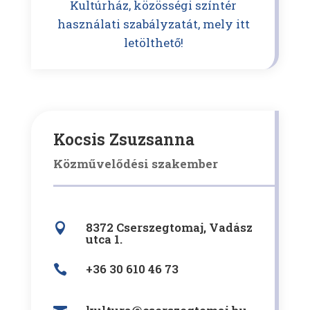
Kultúrház, közösségi színtér
használati szabályzatát, mely itt
letölthető!
Kocsis Zsuzsanna
Közművelődési szakember
8372 Cserszegtomaj, Vadász

utca 1.
+36 30 610 46 73
