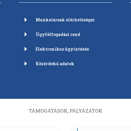
E
Munkatársak elérhetőségei
E
Ügyfélfogadási rend
E
Elektronikus ügyintézés
E
Közérdekű adatok
TÁMOGATÁSOK, PÁLYÁZATOK