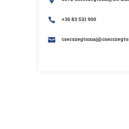
+36 83 531 900

cserszegtomaj@cserszegto
