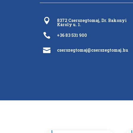

8372 Cserszegtomaj, Dr. Bakonyi
Károly u. 1.

+36 83 531 900

cserszegtomaj@cserszegtomaj.hu