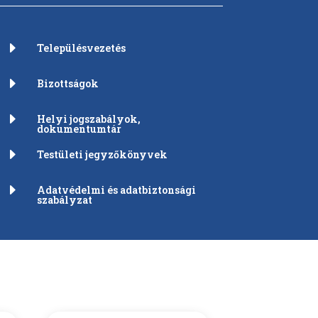
E
Településvezetés
E
Bizottságok
E
Helyi jogszabályok,
dokumentumtár
E
Testületi jegyzőkönyvek
E
Adatvédelmi és adatbiztonsági
szabályzat