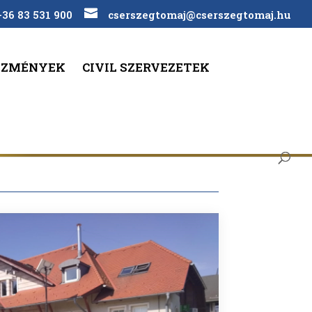
+36 83 531 900
cserszegtomaj@cserszegtomaj.hu
ÉZMÉNYEK
CIVIL SZERVEZETEK