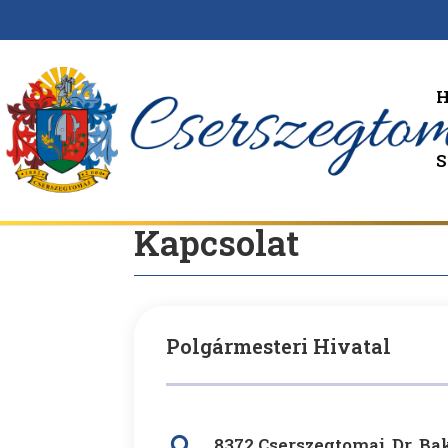
H
Kapcsolat
Polgármesteri Hivatal
8372 Cserszegtomaj, Dr. Bak
