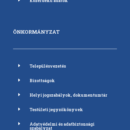
Közérdekű adatok
ÖNKORMÁNYZAT
E
Településvezetés
E
Bizottságok
E
Helyi jogszabályok, dokumentumtár
E
Testületi jegyzőkönyvek
E
Adatvédelmi és adatbiztonsági
szabályzat