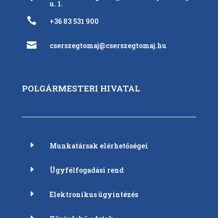
u. 1.

+36 83 531 900

cserszegtomaj@cserszegtomaj.hu
POLGÁRMESTERI HIVATAL
E
Munkatársak elérhetőségei
E
Ügyfélfogadási rend
E
Elektronikus ügyintézés
E