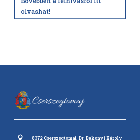
Bővebben a felhívásról itt
olvashat!

8372 Cserszegtomaj, Dr. Bakonyi Károly