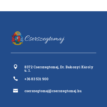

8372 Cserszegtomaj, Dr. Bakonyi Károly
u. 1.

+36 83 531 900

cserszegtomaj@cserszegtomaj.hu