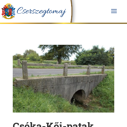
Csóka-Kői-patak