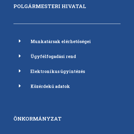
POLGÁRMESTERI HIVATAL
E
Munkatársak elérhetőségei
E
Ügyfélfogadási rend
E
Elektronikus ügyintézés
E
Közérdekű adatok
ÖNKORMÁNYZAT