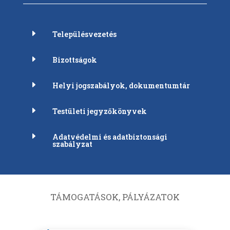
E
Településvezetés
E
Bizottságok
E
Helyi jogszabályok, dokumentumtár
E
Testületi jegyzőkönyvek
E
Adatvédelmi és adatbiztonsági
szabályzat
TÁMOGATÁSOK, PÁLYÁZATOK